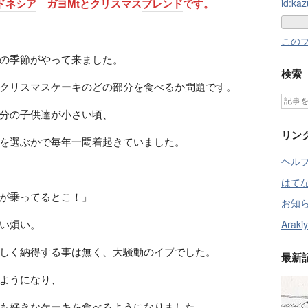
ドネシア
ガヨMtとクリスマス
ブレンド
です。
id:kaz
この
の季節がやって来ました。
検索
クリスマスケーキのどの部分を食べるか問題です。
分の子供達が小さい頃、
リン
を選ぶかで毎年一悶着起きていました。
ヘル
はて
が乗ってるとこ！」
お知
い煩い。
Arakiy
しく納得する事は無く、大騒動のイブでした。
最新
ようになり、
も好きなケーキを食べるようになりました。