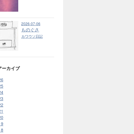
2026-07-06
ものぐさ
カワウソ日記
アーカイブ
26
25
24
23
22
21
20
19
18