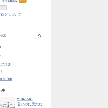
urateiutubo
はて
なブ
ログ
ブログについて
Pro
ク
プ
なブログ
らせ
a coffee
記事
2026-08-05
暑いのに元気な