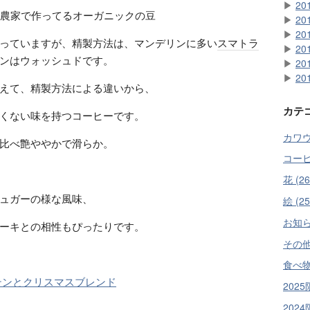
▶
20
の農家で作ってるオーガニックの豆
▶
20
▶
20
っていますが、精製方法は、マンデリンに多い
スマトラ
▶
20
ンはウォッシュドです。
▶
20
▶
20
えて、精製方法による違いから、
カテ
くない味を持つコーヒーです。
カワウ
比べ艶ややかで滑らか。
コーヒー
花 (26
ュガーの様な風味、
絵 (25
お知らせ
ーキとの相性もぴったりです。
その他 
食べ物 
テンとクリスマスブレンド
2025
2024