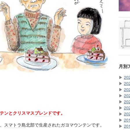
月別
▶
20
▶
20
▶
20
▶
20
▶
20
▶
20
テンとクリスマス
ブレンド
です。
▶
20
▶
20
、
スマトラ島
北部で生産されたガヨマウンテンです。
▶
20