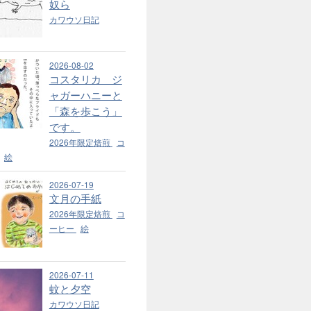
奴ら
カワウソ日記
2026-08-02
コスタリカ ジ
ャガーハニーと
「森を歩こう」
です。
2026年限定焙煎
コ
絵
2026-07-19
文月の手紙
2026年限定焙煎
コ
ーヒー
絵
2026-07-11
蚊と夕空
カワウソ日記